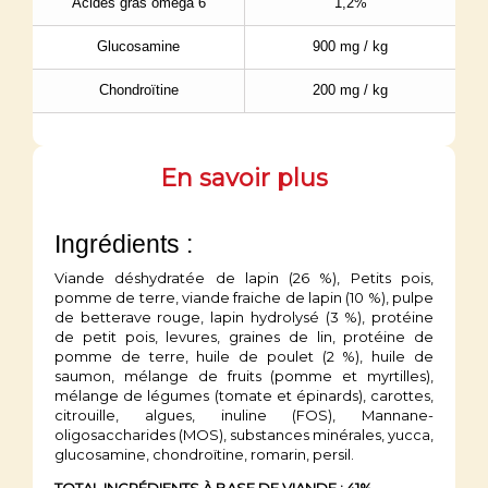
Acides gras oméga 6
1,2%
Glucosamine
900 mg / kg
Chondroïtine
200 mg / kg
En savoir plus
Ingrédients :
Viande déshydratée de lapin (26 %), Petits pois,
pomme de terre, viande fraiche de lapin (10 %), pulpe
de betterave rouge, lapin hydrolysé (3 %), protéine
de petit pois, levures, graines de lin, protéine de
pomme de terre, huile de poulet (2 %), huile de
saumon, mélange de fruits (pomme et myrtilles),
mélange de légumes (tomate et épinards), carottes,
citrouille, algues, inuline (FOS), Mannane-
oligosaccharides (MOS), substances minérales, yucca,
glucosamine, chondroïtine, romarin, persil.
TOTAL INGRÉDIENTS À BASE DE VIANDE : 41%