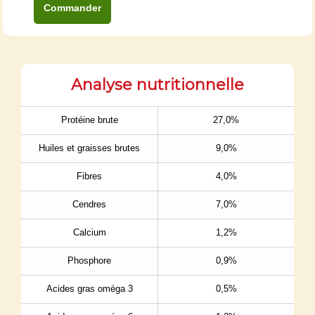
Commander
Analyse nutritionnelle
Protéine brute
27,0%
Huiles et graisses brutes
9,0%
Fibres
4,0%
Cendres
7,0%
Calcium
1,2%
Phosphore
0,9%
Acides gras oméga 3
0,5%