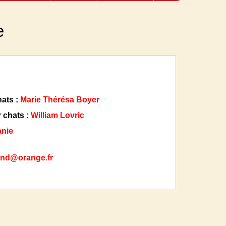
e
ats :
Marie Thérésa Boyer
 chats :
William Lovric
nie
and@orange.fr