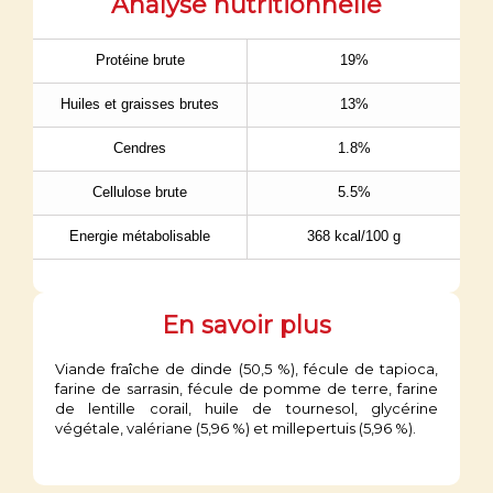
Analyse nutritionnelle
Protéine brute
19%
Huiles et graisses brutes
13%
Cendres
1.8%
Cellulose brute
5.5%
Energie métabolisable
368 kcal/100 g
En savoir plus
Viande fraîche de dinde (50,5 %), fécule de tapioca,
farine de sarrasin, fécule de pomme de terre, farine
de lentille corail, huile de tournesol, glycérine
végétale, valériane (5,96 %) et millepertuis (5,96 %).